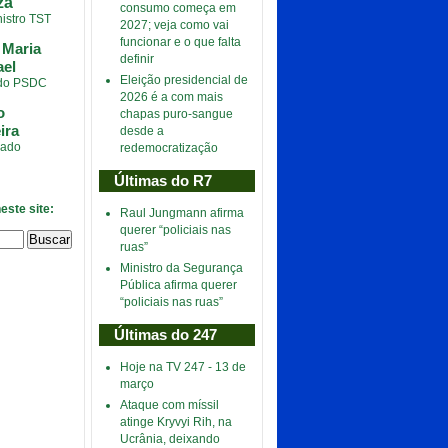
za
consumo começa em
istro TST
2027; veja como vai
funcionar e o que falta
 Maria
definir
el
Eleição presidencial de
 do PSDC
2026 é a com mais
o
chapas puro-sangue
ira
desde a
ado
redemocratização
Últimas do R7
este site:
Raul Jungmann afirma
querer “policiais nas
ruas”
Ministro da Segurança
Pública afirma querer
“policiais nas ruas”
Últimas do 247
Hoje na TV 247 - 13 de
março
Ataque com míssil
atinge Kryvyi Rih, na
Ucrânia, deixando