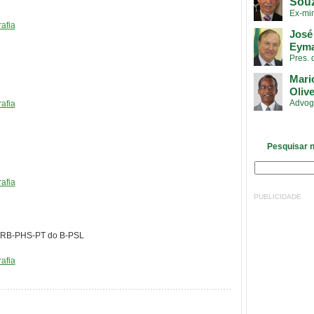
Sou
Ex-min
afia
José
Eyma
Pres.
Mari
Olive
Advog
afia
Pesquisar n
afia
PUBLICIDADE
RB-PHS-PT do B-PSL
afia