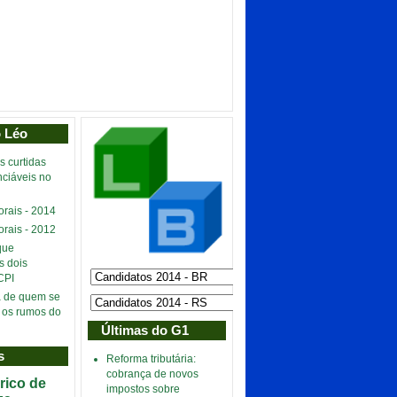
o Léo
s curtidas
nciáveis no
orais - 2014
orais - 2012
que
s dois
CPI
a de quem se
 os rumos do
Últimas do G1
s
Reforma tributária:
cobrança de novos
ico de
impostos sobre