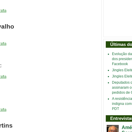
afia
valho
afia
Últimas d
Evolução da
dos preside
Facebook
C
Jingles Eleit
Jingles Eleit
afia
Deputados 
assinaram o
pedidos de 
A resistênci
indigna com
PDT
afia
Entrevista
tins
Amér