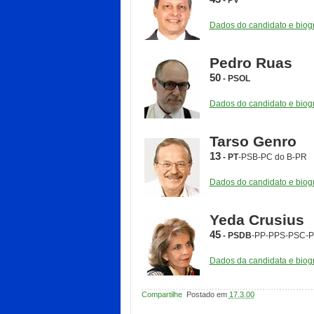
- PV
Dados do candidato e biogr
Pedro Ruas
50
- PSOL
Dados do candidato e biogr
Tarso Genro
13
- PT
-PSB-PC do B-PR
Dados do candidato e biogr
Yeda Crusius
45
- PSDB
-PP-PPS-PSC-P
Dados da candidata e biogr
Compartilhe
Postado em
17.3.00