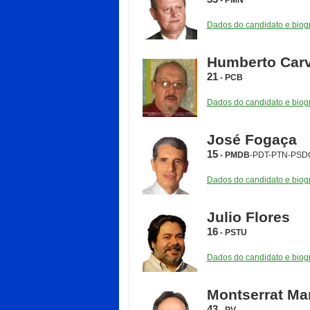
- PMN
Dados do candidato e biogr
Humberto Car
21
- PCB
Dados do candidato e biogr
José Fogaça
15
- PMDB
-PDT-PTN-PSD
Dados do candidato e biogr
Julio Flores
16
- PSTU
Dados do candidato e biogr
Montserrat Mar
43