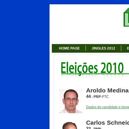
HOME PAGE
JINGLES 2012
E
Aroldo Medina
44
- PRP
-PTC
Dados do candidato e biogr
Carlos Schnei
33