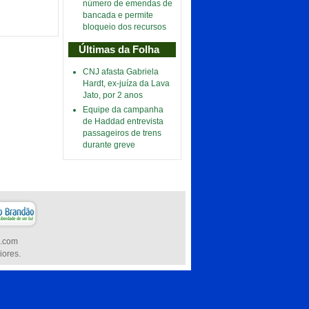
número de emendas de
bancada e permite
bloqueio dos recursos
Últimas da Folha
CNJ afasta Gabriela
Hardt, ex-juíza da Lava
Jato, por 2 anos
Equipe da campanha
de Haddad entrevista
passageiros de trens
durante greve
l.com
iores.