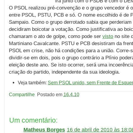
irá junto com o PSDB e com o DEM
O PSOL realizou pré-convenção e o grupo vencedor é o
entre PSOL, PSTU, PCB e só. O nome escolhido é de Pl
Sampaio. Como o grupo derrotado sabia que perderiam 
decidiram boicotar a votação. Como justificativa ao boi
chamaram o ato de golpe, como pode ser
visto
no site 
Martiniano Cavalcante. PSTU e PCB desistiram da frent
PSOL em crise, não há condições para a união. Corre-se
dividir-se em dois, pois o grupo contrário a Plínio poder
eleição deste ano. Se isto ocorrer, será uma incoerência
criação do partido, independente da sua ideologia.
Veja também:
Sem PSOL unido, sem Frente de Esque
Compartilhe
Postado em
16.4.10
Um comentário:
Matheus Borges
16 de abril de 2010 às 18:0