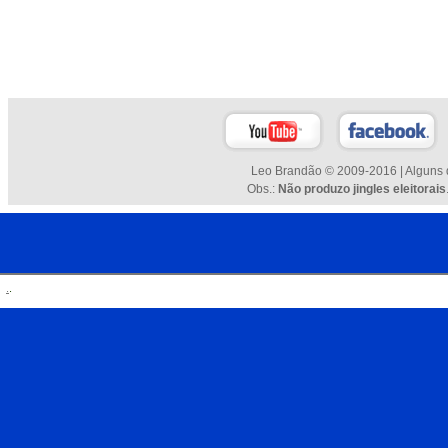
Leo Brandão © 2009-2016 | Alguns d
Obs.:
Não produzo jingles eleitorais
.
.