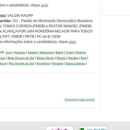
bre o candidato(a), clique
aqui
.
(a):
VALDIR RAUPP
artido:
151 - Partido do Movimento Democrático Brasileiro
s:
TOMAS CORREIA (PMDB) e PASTOR MANOEL (PMDB)
o:
ALIANÇA POR UMA RONDÔNIA MELHOR PARA TODOS
):
PDT / PMDB / PRTB / PC do B / DEM
as informações sobre o candidato(a), clique
aqui
.
 UF:
Acre
|
Alagoas
|
Amapá
|
Amazonas
|
Bahia
|
Ceará
|
Distrito
osso
|
Mato Grosso do Sul
|
Minas Gerais
|
Paraná
|
Paraíba
|
Pará
|
Norte
|
Rio Grande do Sul
|
Rondônia
|
Roraima
|
Santa Catarina
|
Postagem mais antiga