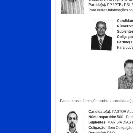
Partido(s):
PP / PTB / PSL 
Para outras informações so
Candidato
Número/p
Suplente
Coligaçã
Partido(s
Para outr
Para outras informações sobre o candidato(a)
Candidato(a):
PASTOR ALU
Número/partido:
500 - Part
Suplentes:
MARISIA DIAS
Coligação:
Sem Coligação