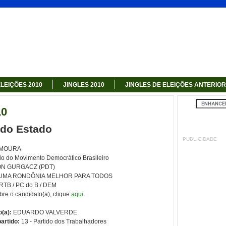
LEIÇÕES 2010
JINGLES 2010
JINGLES DE ELEIÇÕES ANTERIO
10
 do Estado
PUBLICIDADE
 MOURA
do do Movimento Democrático Brasileiro
N GURGACZ (PDT)
UMA RONDÔNIA MELHOR PARA TODOS
RTB / PC do B / DEM
bre o candidato(a), clique
aqui
.
(a):
EDUARDO VALVERDE
artido:
13 - Partido dos Trabalhadores