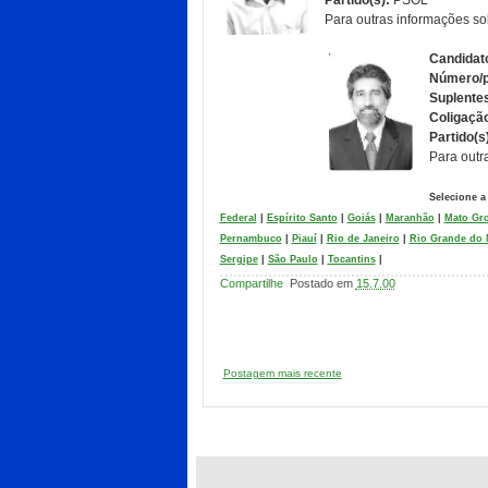
Partido(s):
PSOL
Para outras informações so
Candidato
Número/p
Suplente
Coligaçã
Partido(s
Para outr
Selecione a
Federal
|
Espírito Santo
|
Goiás
|
Maranhão
|
Mato Gr
Pernambuco
|
Piauí
|
Rio de Janeiro
|
Rio Grande do 
Sergipe
|
São Paulo
|
Tocantins
|
Compartilhe
Postado em
15.7.00
Postagem mais recente