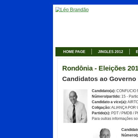
HOME PAGE
JINGLES 2012
E
Rondônia - Eleições 20
Candidatos ao Governo
Candidato(a):
CONFUCIO
Número/partido:
15 - Parti
Candidato a vice(a):
AIRTO
Coligação:
ALIANÇA POR 
Partido(s):
PDT / PMDB / P
Para outras informações so
Candidato
Número/p