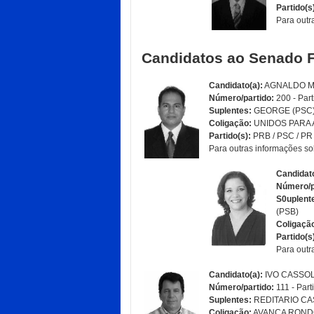
Partido(s
Para outr
Candidatos ao Senado F
Candidato(a):
AGNALDO M
Número/partido:
200 - Part
Suplentes:
GEORGE (PSC)
Coligação:
UNIDOS PARA
Partido(s):
PRB / PSC / PR 
Para outras informações so
Candidato
Número/p
S0uplent
(PSB)
Coligaçã
Partido(s
Para outr
Candidato(a):
IVO CASSO
Número/partido:
111 - Part
Suplentes
:
REDITARIO CA
Coligação:
AVANÇA ROND