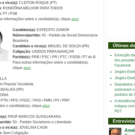
 a vice(a):
CLEITON ROQUE (PT)
o:
RONDÔNIA MELHOR PARA TODOS
):
PT / PSB
as informações sobre o candidato(a), clique
aqui
.
Candidato(a):
EXPEDITO JUNIOR
Número/partido:
45 - Partido da Social Democracia
Brasileira
Últimas d
Candidato a vice(a):
MIGUEL DE SOUZA (PR)
Coligação:
UNIDOS PARA AVANÇAR
Evolução da
Partido(s):
PRB / PSC / PR / PTC / PSDB / PT do B
dos preside
Para outras informações sobre o candidato(a),
Facebook
clique
aqui
.
Jingles Eleit
Jingles Eleit
LLA
do Popular Socialista
Deputados 
JIDALIAS (PP)
assinaram o
pedidos de 
ONIA
/ PTN / PPS / PSDC / PHS / PMN / PV / PRP
A resistênci
bre o candidato(a), clique
aqui
.
indigna com
PDT
(a):
PROF MARCOS SUSSUARANA
Entrevista
artido:
50 - Partido Socialismo e Liberdade
 a vice(a):
JOVELINA CAON
Amér
o:
Sem Coligação