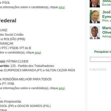
Sou
):
PSOL
Ex-min
as informações sobre o candidato(a), clique
aqui
.
José
Eyma
ederal
Pres.
Mari
UNIZ
Olive
ido Social Cristão
Advog
 e ROLDÃO (PRB)
 AVANÇAR
/ PTC / PSDB / PT do B
Pesquisar n
bre o candidato(a), clique
aqui
.
(a):
FÁTIMA CLEIDE
artido:
133 - Partido dos Trabalhadores
PUBLICIDADE
es:
EURIPEDES MIRANDA (PT) e NILTON CEZAR RIOS
o:
RONDÔNIA MELHOR PARA TODOS
):
PT / PSB
as informações sobre o candidato(a), clique
aqui
.
L
ido Progressista
SSOL (PP) e ODACIR SOARES (PSL)
ONIA