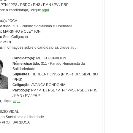
/ PTN / PPS / PSDC / PHS / PMN / PV / PRP
bre o candidato(a), clique
aqui
.
(a):
JOCA
artido:
501 - Partido Socialismo e Liberdade
s
:
MARINHO e CLEYTON
o:
Sem Coligação
):
PSOL
as informações sobre o candidato(a), clique
aqui
.
Candidato(a):
MELKI DONADON
Número/partido:
311 - Partido Humanista da
Solidariedade
Suplentes
:
HERBERT LINSS (PHS) e DR. SILVERIO
(PHS)
Coligação:
AVANÇA RONDONIA
Partido(s):
PP / PTB / PSL / PTN / PPS / PSDC / PHS
/ PMN / PV / PRP
, clique
aqui
.
IZIO VIDAL
ido Socialismo e Liberdade
 e PROF BARBOSA