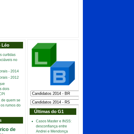
o Léo
s curtidas
nciáveis no
orais - 2014
orais - 2012
que
s dois
CPI
a de quem se
 os rumos do
Últimas do G1
s
Casos Master e INSS:
desconfiança entre
ico de
Andrei e Mendonça