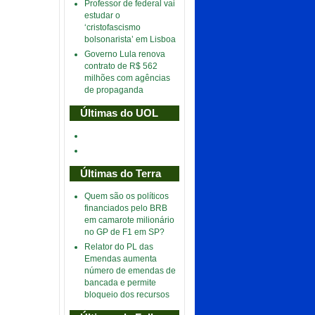
Professor de federal vai
estudar o
‘cristofascismo
bolsonarista’ em Lisboa
Governo Lula renova
contrato de R$ 562
milhões com agências
de propaganda
Últimas do UOL
Últimas do Terra
Quem são os políticos
financiados pelo BRB
em camarote milionário
no GP de F1 em SP?
Relator do PL das
Emendas aumenta
número de emendas de
bancada e permite
bloqueio dos recursos