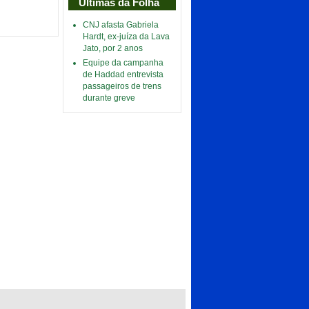
Últimas da Folha
CNJ afasta Gabriela
Hardt, ex-juíza da Lava
Jato, por 2 anos
Equipe da campanha
de Haddad entrevista
passageiros de trens
durante greve