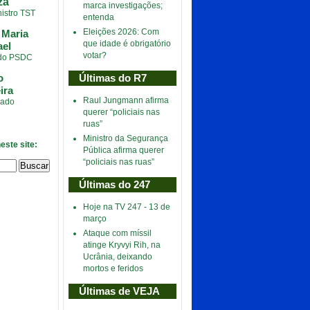
za
marca investigações;
istro TST
entenda
Eleições 2026: Com
 Maria
que idade é obrigatório
el
votar?
 do PSDC
o
Últimas do R7
ira
Raul Jungmann afirma
ado
querer “policiais nas
ruas”
Ministro da Segurança
este site:
Pública afirma querer
“policiais nas ruas”
Últimas do 247
Hoje na TV 247 - 13 de
março
Ataque com míssil
atinge Kryvyi Rih, na
Ucrânia, deixando
mortos e feridos
Últimas de VEJA