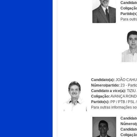
Candidato
Coligaçã
Partido(s
Para outr
Candidato(a):
JOÃO CAHU
Número/partido:
23 - Parti
Candidato a vice(a):
TIZIU 
Coligação:
AVANÇA ROND
Partido(s):
PP / PTB / PSL 
Para outras informações so
Candidato
Número/p
Candidato
Coligaçã