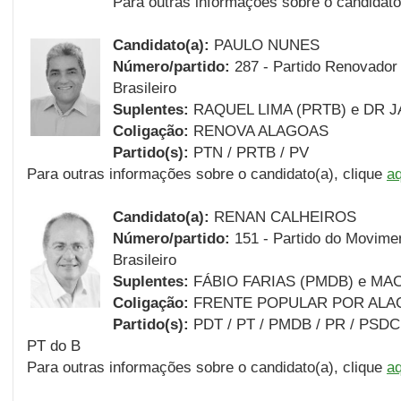
Para outras informações sobre o candidato
Candidato(a):
PAULO NUNES
Número/partido:
287 - Partido Renovador 
Brasileiro
Suplentes:
RAQUEL LIMA (PRTB) e DR J
Coligação:
RENOVA ALAGOAS
Partido(s):
PTN / PRTB / PV
Para outras informações sobre o candidato(a), clique
aq
Candidato(a):
RENAN CALHEIROS
Número/partido:
151 - Partido do Movime
Brasileiro
Suplentes
:
FÁBIO FARIAS (PMDB) e MA
Coligação:
FRENTE POPULAR POR ALA
Partido(s):
PDT / PT / PMDB / PR / PSDC 
PT do B
Para outras informações sobre o candidato(a), clique
aq