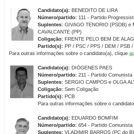
Candidato(a):
BENEDITO DE LIRA
Número/partido:
111 - Partido Progressis
Suplentes
:
GIVAGO TENORIO (PSDB) e 
CAVALCANTE (PP)
Coligação:
FRENTE PELO BEM DE ALA
Partido(s):
PP / PSC / PPS / DEM / PSB 
Para outras informações sobre o candidato(a), clique
aq
Candidato(a):
DIÓGENES PAES
Número/partido:
211 - Partido Comunista 
Suplentes
:
SERGIO CAMPOS e OLGA AL
Coligação:
Sem Coligação
Partido(s):
PCB
Para outras informações sobre o candidato
Candidato(a):
EDUARDO BOMFIM
Número/partido:
654 - Partido Comunista 
Suplentes
:
VLADIMIR BARROS (PC do B