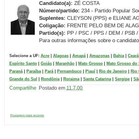
Candidato(a):
ZÉ COSTA
Número/partido:
234 - Partido Popular Soc
Suplentes
:
CLEYSON (PPS) e ELIANE AG
Coligação:
FRENTE PELO BEM DE ALA
Partido(s):
PP / PSC / PPS / DEM / PSB 
Para outras informações sobre o candidato
Selecione a UF:
Acre
|
Alagoas
|
Amapá
|
Amazonas
|
Bahia
|
Ceará
Espírito Santo
|
Goiás
|
Maranhão
|
Mato Grosso
|
Mato Grosso do 
Paraná
|
Paraíba
|
Pará
|
Pernambuco
|
Piauí
|
Rio de Janeiro
|
Rio 
Grande do Sul
|
Rondônia
|
Roraima
|
Santa Catarina
|
Sergipe
|
Sã
Compartilhe
Postado em
11.7.00
Postagem mais recente